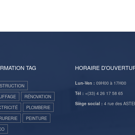
RMATION TAG
HORAIRE D'OUVERTU
Lun-Ven :
09H00 à 17H00
STRUCTION
Tél :
+(33) 4 26 17 58 65
UFFAGE
RÉNOVATION
Siège social :
4 rue des AST
CTRICITÉ
PLOMBERIE
RURERIE
PEINTURE
CO